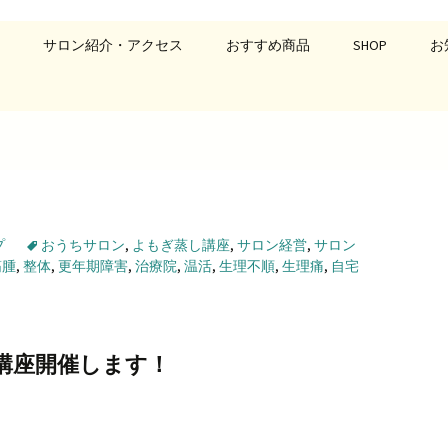
勢調整
サロン紹介・アクセス
おすすめ商品
SHOP
お
アールズルーム）
プ
おうちサロン
,
よもぎ蒸し講座
,
サロン経営
,
サロン
筋腫
,
整体
,
更年期障害
,
治療院
,
温活
,
生理不順
,
生理痛
,
自宅
講座開催します！