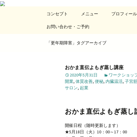
埼玉県狭山ヶ丘アロマヒーリングサロン・黄土ヨモギ蒸し・美姿
コ
コンセプト
メニュー
プロフィール
ン
R's room（
テ
お問い合わせ・ご予約
ン
ツ
へ
「更年期障害」タグアーカイブ
ス
キ
ッ
おかま直伝よもぎ蒸し講座
プ
2020年5月31日
ワークショッ
開業
,
体質改善
,
便秘
,
内臓温活
,
子宮
サロン
,
起業
おかま直伝よもぎ蒸し
開催日程（随時更新します）
★5月18日（火）10：00～17：00