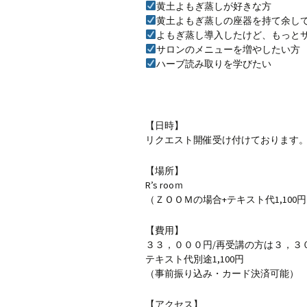
黄土よもぎ蒸しが好きな方
黄土よもぎ蒸しの座器を持て余し
よもぎ蒸し導入したけど、もっと
サロンのメニューを増やしたい方
ハーブ読み取りを学びたい
【日時】
リクエスト開催受け付けております
【場所】
R’s rooｍ
（ＺＯＯＭの場合+テキスト代1,100
【費用】
３３，０００円/再受講の方は３，３
テキスト代別途1,100円
（事前振り込み・カード決済可能）
【アクセス】