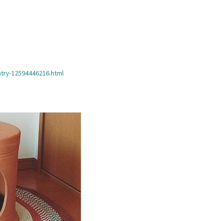
ntry-12594446216.html