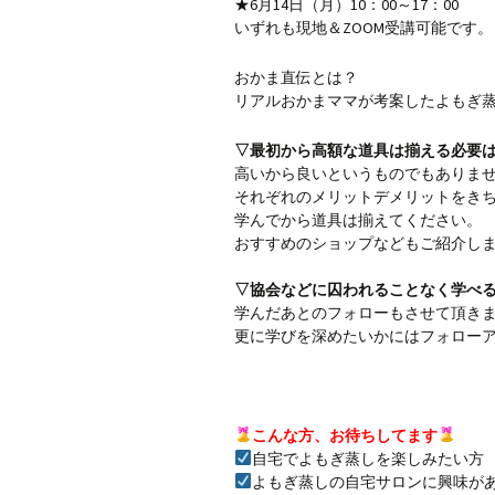
★6月14日（月）10：00～17：00
いずれも現地＆ZOOM受講可能です。
おかま直伝とは？
リアルおかまママが考案したよもぎ
▽最初から高額な道具は揃える必要
高いから良いというものでもありま
それぞれのメリットデメリットをき
学んでから道具は揃えてください。
おすすめのショップなどもご紹介しま
▽協会などに囚われることなく学べ
学んだあとのフォローもさせて頂き
更に学びを深めたいかにはフォロー
こんな方、お待ちしてます
自宅でよもぎ蒸しを楽しみたい方
よもぎ蒸しの自宅サロンに興味が