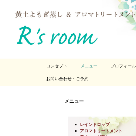
埼玉県狭山ヶ丘アロマヒーリングサロン・黄土ヨモギ蒸し・美姿
R's room（
コ
コンセプト
メニュー
プロフィール
ン
テ
お問い合わせ・ご予約
ン
ツ
へ
ス
メニュー
キ
ッ
プ
レインドロップ
アロマトリートメント