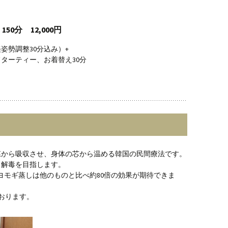
0分 12,000円
姿勢調整30分込み）+
ターティー、お着替え30分
膜から吸収させ、身体の芯から温める韓国の民間療法です。
＝解毒を目指します。
たヨモギ蒸しは他のものと比べ約80倍の効果が期待できま
ております。