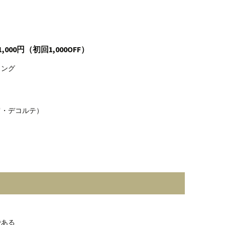
00円（初回1,000OFF）
リング
肩・デコルテ）
である