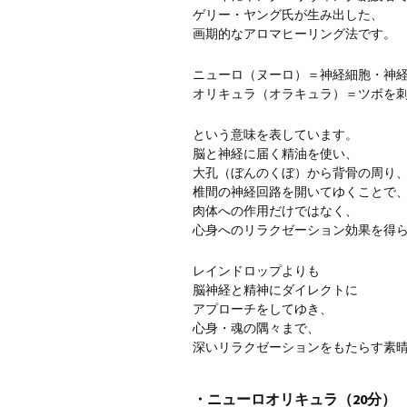
ゲリー・ヤング氏が生み出した、
画期的なアロマヒーリング法です。
ニューロ（ヌーロ）＝神経細胞・神
オリキュラ（オラキュラ）＝ツボを
という意味を表しています。
脳と神経に届く精油を使い、
大孔（ぼんのくぼ）から背骨の周り
椎間の神経回路を開いてゆくことで
肉体への作用だけではなく、
心身へのリラクゼーション効果を得
レインドロップよりも
脳神経と精神にダイレクトに
アプローチをしてゆき、
心身・魂の隅々まで、
深いリラクゼーションをもたらす素
・ニューロオリキュラ（20分） 