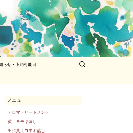
検
知らせ・予約可能日
索:
メニュー
アロマトリートメント
黄土ヨモギ蒸し
出張黄土ヨモギ蒸し