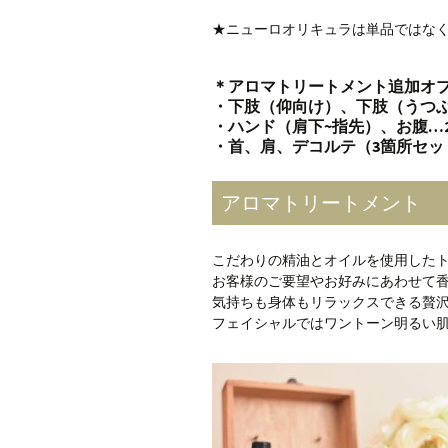
★ニューロオリキュラは単品ではな
＊アロマトリートメント追加オプ
・下肢（仰向け）、下肢（うつぶせ
・ハンド（肩下~指先）、お腹…2,
・首、肩、デコルテ（3箇所セット）
アロマトリートメント
こだわりの精油とオイルを使用した
お客様のご要望やお好みにあわせて
気持ちも身体もリラックスできる贅
フェイシャルではワントーン明るい