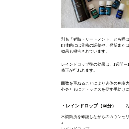
別名「脊髄トリートメント」とも呼
肉体的には骨格の調整や、脊髄また
効果も報告されています。
レインドロップ後の効果は、1週間～
修正が行われます。
回数を重ねることにより肉体の免疫
心身ともにデトックスを促す手助け
・レインドロップ（60分） 7,50
不調箇所を確認しながらのカウンセ
↓
レインドロップ