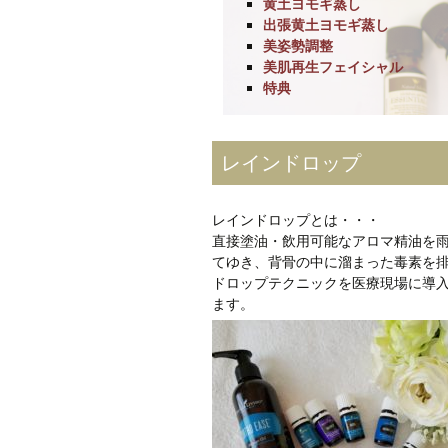
黄土ヨモギ蒸し
出張黄土ヨモギ蒸し
美姿勢調整
美肌再生フェイシャル
特典
レインドロップ
レインドロップとは・・・
直接塗油・飲用可能なアロマ精油を
てゆき、背骨の中に溜まった毒素を
ドロップテクニックを医療現場に導
ます。