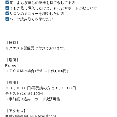
黄土よもぎ蒸しの座器を持て余してる方
よもぎ蒸し導入したけど、もっとサポートが欲しい方
サロンのメニューを増やしたい方
ハーブ読み取りを学びたい
【日時】
リクエスト開催受け付けております。
【場所】
R’s rooｍ
（ＺＯＯＭの場合+テキスト代1,100円）
【費用】
３３，０００円/再受講の方は３，３００円
テキスト代別途1,100円
（事前振り込み・カード決済可能）
【アクセス】
西武池袋線狭山ヶ丘駅徒歩11分