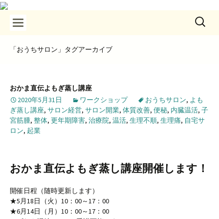
埼玉県狭山ヶ丘アロマヒーリングサロン・黄土ヨモギ蒸し・美姿
R's room（アールズルーム）
勢調整
検
コ
索:
ン
テ
ン
「おうちサロン」タグアーカイブ
ツ
へ
ス
おかま直伝よもぎ蒸し講座
キ
ッ
2020年5月31日
ワークショップ
おうちサロン
,
よも
プ
ぎ蒸し講座
,
サロン経営
,
サロン開業
,
体質改善
,
便秘
,
内臓温活
,
子
宮筋腫
,
整体
,
更年期障害
,
治療院
,
温活
,
生理不順
,
生理痛
,
自宅サ
ロン
,
起業
おかま直伝よもぎ蒸し講座開催します！
開催日程（随時更新します）
★5月18日（火）10：00～17：00
★6月14日（月）10：00～17：00